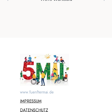
0931 4662 123 0
info@assiston.de
Instagram
|
Facebook
Mehr Infos hier:
www.teilhabeberatung-
wuerzburg.de
www.fuenftermai.de
IMPRESSUM
DATENSCHUTZ