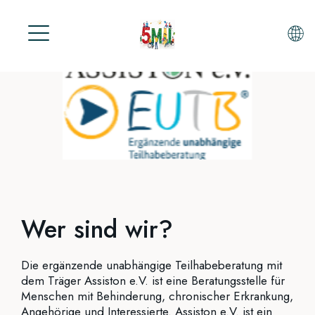
S
k
i
p
t
o
STARTSEITE
m
AKTUELLE TEILNEHMER
a
i
KONTAKT
n
PROTESTTAG AKTIONEN
c
5.Mai 2025
o
Wer sind wir?
n
05.Mai 2026
t
Die ergänzende unabhängige Teilhabeberatung mit
e
dem Träger Assiston e.V. ist eine Beratungsstelle für
n
Menschen mit Behinderung, chronischer Erkrankung,
t
Angehörige und Interessierte. Assiston e.V. ist ein