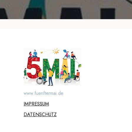
Ambulante Dienste und Büro für leichte Sprache
Wilhelm-Dahl-Straße 16
97082 Würzburg
Christophorus Schule und Heilpädagogische
Tagesstätte
Mainaustraße 38
97082 Würzburg
Außenstelle Kitzingen
Waaggasse 4
97318 Kitzingen
www.fuenftermai.de
IMPRESSUM
DATENSCHUTZ