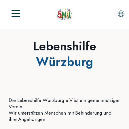
S
k
i
p
t
Lebenshilfe
o
STARTSEITE
m
AKTUELLE TEILNEHMER
a
Würzburg
i
KONTAKT
n
PROTESTTAG AKTIONEN
c
5.Mai 2025
o
n
05.Mai 2026
Die Lebenshilfe Würzburg e.V ist ein gemeinnütziger
t
Verein.
e
Wir unterstützen Menschen mit Behinderung und
n
ihre Angehörigen.
t