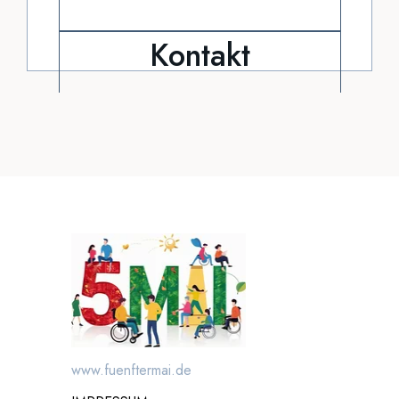
Kontakt
Webseite:
www.intakt.info
Kontakt zu
Intakt.info
YouTube
|
Instagram
|
Facebook
www.fuenftermai.de