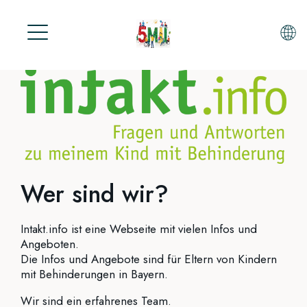
S
k
i
p
t
o
STARTSEITE
m
AKTUELLE TEILNEHMER
a
i
KONTAKT
n
PROTESTTAG AKTIONEN
Wer sind wir?
c
5.Mai 2025
o
n
05.Mai 2026
Intakt.info ist eine Webseite mit vielen Infos und
t
Angeboten.
e
Die Infos und Angebote sind für Eltern von Kindern
mit Behinderungen in Bayern.
n
t
Wir sind ein erfahrenes Team.